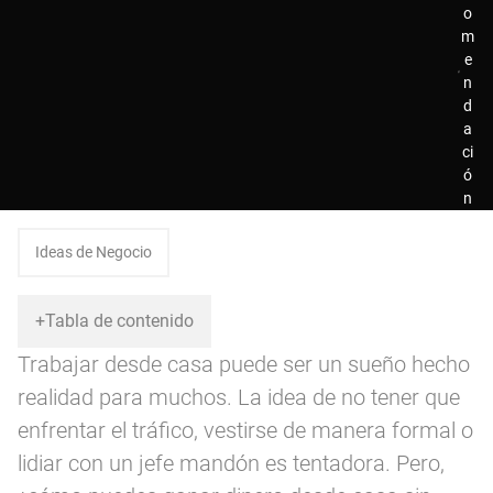
o
m
e
n
d
a
ci
ó
n
Ideas de Negocio
Trabajar desde casa puede ser un sueño hecho
realidad para muchos. La idea de no tener que
enfrentar el tráfico, vestirse de manera formal o
lidiar con un jefe mandón es tentadora. Pero,